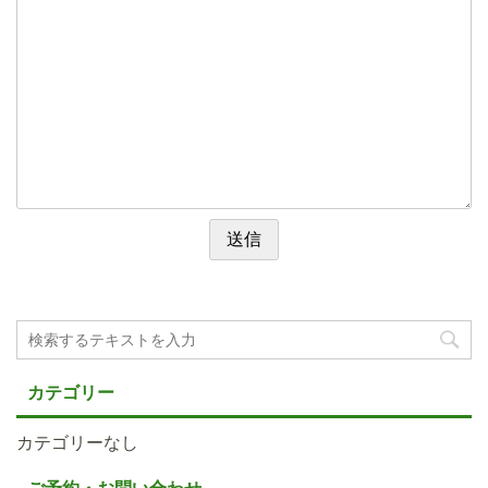
カテゴリー
カテゴリーなし
ご予約・お問い合わせ